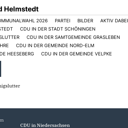
d Helmstedt
OMMUNALWAHL 2026
PARTEI
BILDER
AKTIV DABEI
STEDT
CDU IN DER STADT SCHÖNINGEN
GSLUTTER
CDU IN DER SAMTGEMEINDE GRASLEBEN
EHRE
CDU IN DER GEMEINDE NORD-ELM
NDE HEESEBERG
CDU IN DER GEMEINDE VELPKE
igslutter
im
CDU in Niedersachsen