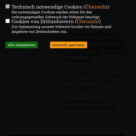
Informationssystem zu
Technisch notwendige Cookies (
Übersicht
)
realisieren?
Die notwendigen Cookies werden allein für den
ordnungsgemäßen Gebrauch der Webseite benötigt.
Cookies von Drittanbietern (
Übersicht
)
Unser Angebot:
Zur Optimierung unserer Webseite binden wir Dienste und
Sharkness
Angebote von Drittanbietern ein.
Informationssystem inkl.
Redaktionssystem, Hosting,
Alle akzeptieren
Auswahl speichern
E-Mail Adressen, Statistiken,
Domain u.v.m ab
9,95€/Monat!
Unsere Hotline beantwortet
Ihnen gerne Ihre Fragen:
0251.149898-10.
Sprechen Sie uns an.
http://www.sharkness.de