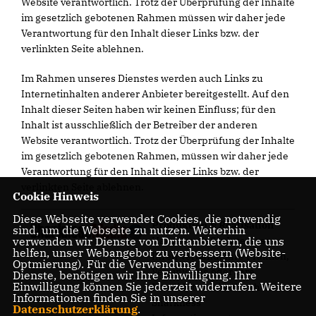
Website verantwortlich. Trotz der Überprüfung der Inhalte
im gesetzlich gebotenen Rahmen müssen wir daher jede
Verantwortung für den Inhalt dieser Links bzw. der
verlinkten Seite ablehnen.
Im Rahmen unseres Dienstes werden auch Links zu
Internetinhalten anderer Anbieter bereitgestellt. Auf den
Inhalt dieser Seiten haben wir keinen Einfluss; für den
Inhalt ist ausschließlich der Betreiber der anderen
Website verantwortlich. Trotz der Überprüfung der Inhalte
im gesetzlich gebotenen Rahmen, müssen wir daher jede
Verantwortung für den Inhalt dieser Links bzw. der
verlinkten Seite ablehnen.
Cookie Hinweis
Diese Webseite verwendet Cookies, die notwendig
Produktion & Realisation
sind, um die Webseite zu nutzen. Weiterhin
verwenden wir Dienste von Drittanbietern, die uns
Haben auch Sie Interesse
helfen, unser Webangebot zu verbessern (Website-
Ihren Verband, Ihre Fraktion,
Optmierung). Für die Verwendung bestimmter
Vereinigung oder Ihre
Dienste, benötigen wir Ihre Einwilligung. Ihre
Einwilligung können Sie jederzeit widerrufen. Weitere
Kandidatenseite durch das
Informationen finden Sie in unserer
Sharkness
Datenschutzerklärung
.