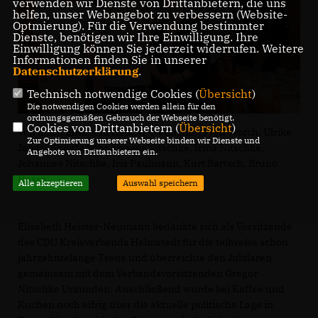
verwenden wir Dienste von Drittanbietern, die uns
helfen, unser Webangebot zu verbessern (Website-
Optmierung). Für die Verwendung bestimmter
Dienste, benötigen wir Ihre Einwilligung. Ihre
Einwilligung können Sie jederzeit widerrufen. Weitere
Informationen finden Sie in unserer
Datenschutzerklärung
.
Technisch notwendige Cookies (
Übersicht
)
Die notwendigen Cookies werden allein für den
ordnungsgemäßen Gebrauch der Webseite benötigt.
Cookies von Drittanbietern (
Übersicht
)
Von links: Elisabeth Heister-Neumann, Fred Worch, Ulrike
Zur Optimierung unserer Webseite binden wir Dienste und
Janze, Brigitte Sohr, Gregor Nitschke, Irma Nitschke,
Angebote von Drittanbietern ein.
Johannes Nitschke, Iris Paulmann, Kurt Bartsch, Bruno
Hesse.
Alle akzeptieren
Auswahl speichern
Elisabeth Heister-Neumann bedankte sich als Vorsitzende
des CDU Kreisverbands Helmstedt für die teilweise schon
jahrzehntelange Treue und überreichte den Jubilaren
gemeinsam mit dem Verbandsvorsitzenden Gregor
Nitschke Urkunden. Anschließend wurde bei Kaffee und
Kuchen noch eifrig über die aktuelle politische Lage in