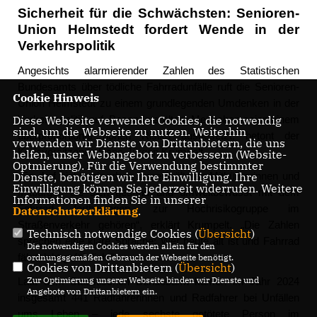
Sicherheit für die Schwächsten: Senioren-
Union
Helmstedt
fordert Wende in der
Verkehrspolitik
Angesichts alarmierender Zahlen des Statistischen
Bundesamts über tödliche Fahrradunfälle ruft die Senioren-
Cookie Hinweis
Union Helmstedt zu einem grundlegenden Umdenken in der
Diese Webseite verwendet Cookies, die notwendig
Verkehrspolitik auf. Besonders ältere Menschen seien einem
sind, um die Webseite zu nutzen. Weiterhin
überproportional hohen Risiko ausgesetzt, betont der
verwenden wir Dienste von Drittanbietern, die uns
Kreisvorsitzende Hans-Jürgen Krumpelt
helfen, unser Webangebot zu verbessern (Website-
Optmierung). Für die Verwendung bestimmter
Dienste, benötigen wir Ihre Einwilligung. Ihre
Es darf nicht sein, dass unsere älteren Mitbürgerinnen und
Einwilligung können Sie jederzeit widerrufen. Weitere
Mitbürger, die sich gesund und umweltbewusst mit dem
Informationen finden Sie in unserer
Fahrrad fortbewegen, zur Hochrisikogruppe im
Datenschutzerklärung
.
Straßenverkehr gehören“, erklärt Krumpelt. „Die Zahlen
Technisch notwendige Cookies (
Übersicht
)
sprechen eine klare Sprache: Wer heute alt ist und Fahrrad
Die notwendigen Cookies werden allein für den
fährt, lebt gefährlich.“
ordnungsgemäßen Gebrauch der Webseite benötigt.
Cookies von Drittanbietern (
Übersicht
)
Zur Optimierung unserer Webseite binden wir Dienste und
Laut dem Statistischen Bundesamt kamen im Jahr 2024
Angebote von Drittanbietern ein.
insgesamt 441 Radfahrerinnen und Radfahrer bei Unfällen
ums Leben – jede sechste getötete Person im