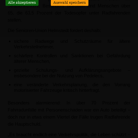
Alle akzeptieren
Auswahl speichern
Straßenverkehr. Besonders betroffen sind Menschen über
65, die 63,5 Prozent der Todesopfer unter Radfahrenden
stellen.
Die Senioren-
Union Helmstedt
fordert deshalb:
sichere Radwege und Schutzräume für ältere
Verkehrsteilnehmer,
schärfere Kontrollen und Sanktionen bei Gefährdung
älterer Menschen,
gezielte Schulungs- und Aufklärungsangebote –
insbesondere bei der Nutzung von Pedelecs,
eine veränderte Verkehrsplanung, die den Vorrang
motorisierter Fahrzeuge kritisch hinterfragt.
Besonders alarmierend: In über 70 Prozent der
Fahrradunfälle mit Personenschaden war ein Auto beteiligt –
doch nur in etwa einem Viertel der Fälle trugen Radfahrende
die Hauptschuld.
Es braucht endlich eine Verkehrspolitik, die Leben schützt –