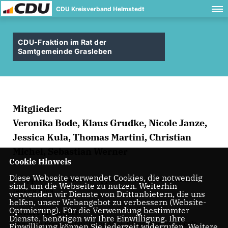
CDU Kreisverband Helmstedt
CDU-Fraktion im Rat der
Samtgemeinde Grasleben
Mitglieder:
Veronika Bode, Klaus Grudke, Nicole Janze,
Jessica Kula, Thomas Martini, Christian
Michel, Sebastian Werner
Cookie Hinweis
Diese Webseite verwendet Cookies, die notwendig
Gruppenvorsitzende Gruppe CDU-Lappwaldfraktion:
sind, um die Webseite zu nutzen. Weiterhin
Jessica Kula
verwenden wir Dienste von Drittanbietern, die uns
helfen, unser Webangebot zu verbessern (Website-
Optmierung). Für die Verwendung bestimmter
Weitere Mitglieder:
Dienste, benötigen wir Ihre Einwilligung. Ihre
Veronika Bode (Ratsvorsitzende), Klaus Grudke, Nicole
Einwilligung können Sie jederzeit widerrufen. Weitere