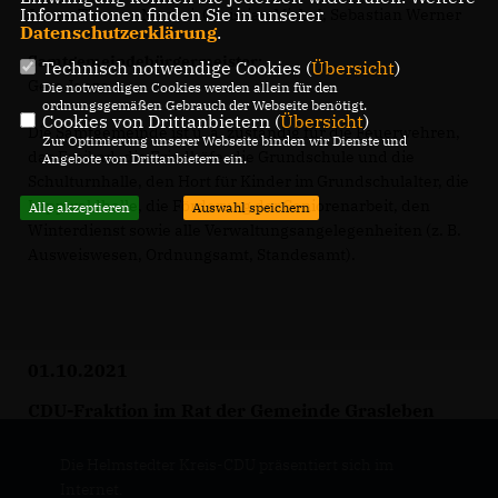
Informationen finden Sie in unserer
Janze, Thomas Martini, Christian Michel, Sebastian Werner
Datenschutzerklärung
.
Samtgemeindebürgermeister:
Technisch notwendige Cookies (
Übersicht
)
Gero Janze
Die notwendigen Cookies werden allein für den
ordnungsgemäßen Gebrauch der Webseite benötigt.
Cookies von Drittanbietern (
Übersicht
)
Die Samtgemeinde ist u. a. zuständig für die Feuerwehren,
Zur Optimierung unserer Webseite binden wir Dienste und
das Freibad, die Friedhöfe, die Grundschule und die
Angebote von Drittanbietern ein.
Schulturnhalle, den Hort für Kinder im Grundschulalter, die
Lappwaldhalle, die Förderung der Seniorenarbeit, den
Alle akzeptieren
Auswahl speichern
Winterdienst sowie alle Verwaltungsangelegenheiten (z. B.
Ausweiswesen, Ordnungsamt, Standesamt).
01.10.2021
CDU-Fraktion im Rat der Gemeinde Grasleben
Die Helmstedter Kreis-CDU präsentiert sich im
Internet.