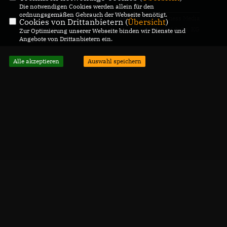
Die notwendigen Cookies werden allein für den
ordnungsgemäßen Gebrauch der Webseite benötigt.
© 2026 CDU Kreisverband
Realisation: Sharkness Media
Cookies von Drittanbietern (
Übersicht
)
Helmstedt
GmbH & Co. KG
Zur Optimierung unserer Webseite binden wir Dienste und
Angebote von Drittanbietern ein.
Alle Rechte vorbehalten.
Alle akzeptieren
Auswahl speichern