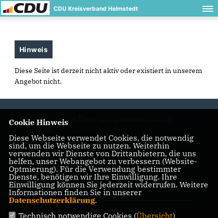
CDU Kreisverband Helmstedt
Hinweis
Diese Seite ist derzeit nicht aktiv oder existiert in unserem
Angebot nicht.
Die Helmstedter Kreis-CDU präsentiert sich im
Cookie Hinweis
Internet.
Diese Webseite verwendet Cookies, die notwendig
sind, um die Webseite zu nutzen. Weiterhin
verwenden wir Dienste von Drittanbietern, die uns
helfen, unser Webangebot zu verbessern (Website-
IMPRESSUM
DATENSCHUTZ
KONTAKT
Optmierung). Für die Verwendung bestimmter
Dienste, benötigen wir Ihre Einwilligung. Ihre
Einwilligung können Sie jederzeit widerrufen. Weitere
CDU in Niedersachsen
Informationen finden Sie in unserer
Datenschutzerklärung
.
CDU Deutschlands
Technisch notwendige Cookies (
Übersicht
)