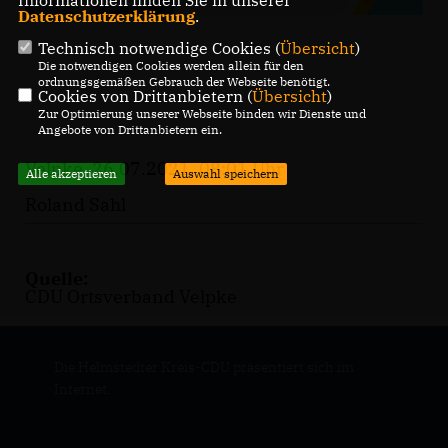
Informationen finden Sie in unserer
Datenschutzerklärung
.
Technisch notwendige Cookies (
Übersicht
)
Die notwendigen Cookies werden allein für den
ordnungsgemäßen Gebrauch der Webseite benötigt.
Cookies von Drittanbietern (
Übersicht
)
Zur Optimierung unserer Webseite binden wir Dienste und
Angebote von Drittanbietern ein.
Velpke, 26.07.2021, 08:01 Uhr
Alle akzeptieren
Auswahl speichern
Roland Sahl
Quelle:
CDU Ortsverband Velpke
Die Helmstedter Kreis-CDU präsentiert sich im
Internet.