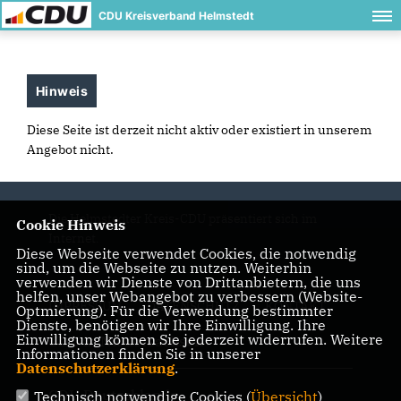
CDU Kreisverband Helmstedt
Hinweis
Diese Seite ist derzeit nicht aktiv oder existiert in unserem
Angebot nicht.
Die Helmstedter Kreis-CDU präsentiert sich im
Cookie Hinweis
Internet.
Diese Webseite verwendet Cookies, die notwendig
sind, um die Webseite zu nutzen. Weiterhin
verwenden wir Dienste von Drittanbietern, die uns
helfen, unser Webangebot zu verbessern (Website-
IMPRESSUM
DATENSCHUTZ
KONTAKT
Optmierung). Für die Verwendung bestimmter
Dienste, benötigen wir Ihre Einwilligung. Ihre
Einwilligung können Sie jederzeit widerrufen. Weitere
CDU in Niedersachsen
Informationen finden Sie in unserer
Datenschutzerklärung
.
CDU Deutschlands
Technisch notwendige Cookies (
Übersicht
)