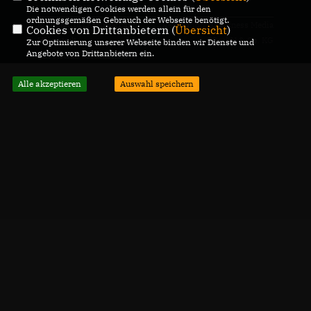
Die notwendigen Cookies werden allein für den
ordnungsgemäßen Gebrauch der Webseite benötigt.
© 2026 CDU Kreisverband
Realisation: Sharkness Media
Cookies von Drittanbietern (
Übersicht
)
Helmstedt
GmbH & Co. KG
Zur Optimierung unserer Webseite binden wir Dienste und
Angebote von Drittanbietern ein.
Alle Rechte vorbehalten.
Alle akzeptieren
Auswahl speichern