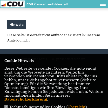
CDU Kreisverband Helmstedt
Hinweis
Diese Seite ist derzeit nicht aktiv oder existiert in unserem
Angebot nicht.
Die Helmstedter Kreis-CDU präsentiert sich im
Cookie Hinweis
Internet.
Diese Webseite verwendet Cookies, die notwendig
sind, um die Webseite zu nutzen. Weiterhin
verwenden wir Dienste von Drittanbietern, die uns
helfen, unser Webangebot zu verbessern (Website-
IMPRESSUM
DATENSCHUTZ
KONTAKT
Optmierung). Für die Verwendung bestimmter
Dienste, benötigen wir Ihre Einwilligung. Ihre
Einwilligung können Sie jederzeit widerrufen. Weitere
CDU in Niedersachsen
Informationen finden Sie in unserer
Datenschutzerklärung
.
CDU Deutschlands
Technisch notwendige Cookies (
Übersicht
)