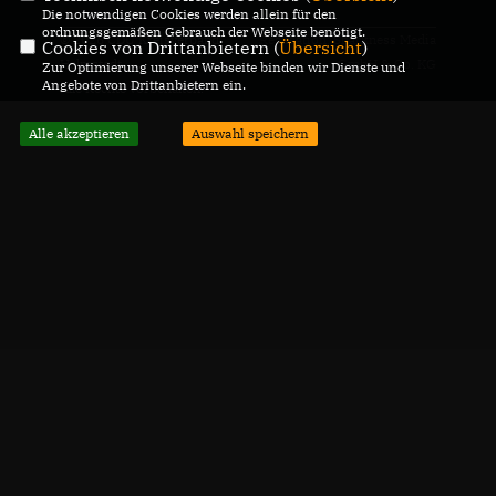
Die notwendigen Cookies werden allein für den
ordnungsgemäßen Gebrauch der Webseite benötigt.
© 2026 CDU Kreisverband
Realisation: Sharkness Media
Cookies von Drittanbietern (
Übersicht
)
Helmstedt
GmbH & Co. KG
Zur Optimierung unserer Webseite binden wir Dienste und
Angebote von Drittanbietern ein.
Alle Rechte vorbehalten.
Alle akzeptieren
Auswahl speichern