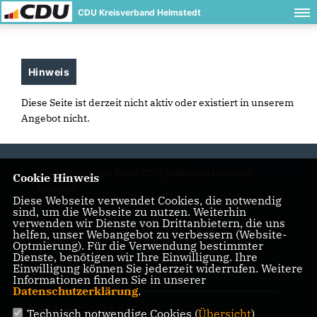
CDU Kreisverband Helmstedt
Hinweis
Diese Seite ist derzeit nicht aktiv oder existiert in unserem
Angebot nicht.
Die Helmstedter Kreis-CDU präsentiert sich im
Cookie Hinweis
Internet.
Diese Webseite verwendet Cookies, die notwendig
sind, um die Webseite zu nutzen. Weiterhin
verwenden wir Dienste von Drittanbietern, die uns
helfen, unser Webangebot zu verbessern (Website-
IMPRESSUM
DATENSCHUTZ
KONTAKT
Optmierung). Für die Verwendung bestimmter
Dienste, benötigen wir Ihre Einwilligung. Ihre
Einwilligung können Sie jederzeit widerrufen. Weitere
CDU in Niedersachsen
Informationen finden Sie in unserer
Datenschutzerklärung
.
CDU Deutschlands
Technisch notwendige Cookies (
Übersicht
)