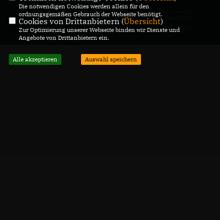
Die notwendigen Cookies werden allein für den
ordnungsgemäßen Gebrauch der Webseite benötigt.
© 2026 CDU Kreisverband
Realisation: Sharkness Media
Cookies von Drittanbietern (
Übersicht
)
Helmstedt
GmbH & Co. KG
Zur Optimierung unserer Webseite binden wir Dienste und
Angebote von Drittanbietern ein.
Alle Rechte vorbehalten.
Alle akzeptieren
Auswahl speichern