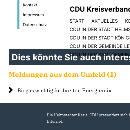
Kontakt
CDU Kreisverban
Impressum
START
AKTUELLES
K
Datenschutz
CDU IN DER STADT HELM
CDU IN DER STADT KÖNI
CDU IN DER GEMEINDE L
CDU IN DER SAMTGEMEI
Dies könnte Sie auch interes
Meldungen aus dem Umfeld (1)
Biogas wichtig für breiten Energiemix
Die Helmstedter Kreis-CDU präsentiert sich 
Internet.