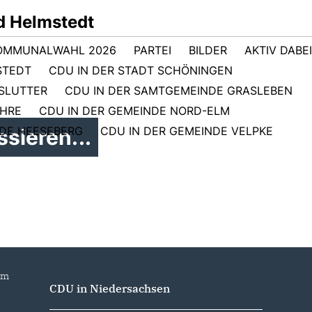
d Helmstedt
OMMUNALWAHL 2026
PARTEI
BILDER
AKTIV DABEI
STEDT
CDU IN DER STADT SCHÖNINGEN
GSLUTTER
CDU IN DER SAMTGEMEINDE GRASLEBEN
EHRE
CDU IN DER GEMEINDE NORD-ELM
NDE HEESEBERG
CDU IN DER GEMEINDE VELPKE
sieren...
im
CDU in Niedersachsen