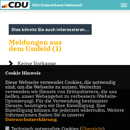
CDU Kreisverband Helmstedt
Dies könnte Sie auch interessieren...
Meldungen aus
dem Umfeld (1)
Keine Vorkasse
bei Flugreisen
Cookie Hinweis
Diese Webseite verwendet Cookies, die notwendig
sind, um die Webseite zu nutzen. Weiterhin
verwenden wir Dienste von Drittanbietern, die uns
helfen, unser Webangebot zu verbessern (Website-
Optmierung). Für die Verwendung bestimmter
Die Helmstedter Kreis-CDU präsentiert sich im
Dienste, benötigen wir Ihre Einwilligung. Ihre
Internet.
Einwilligung können Sie jederzeit widerrufen. Weitere
Informationen finden Sie in unserer
Datenschutzerklärung
.
Technisch notwendige Cookies (
Übersicht
)
IMPRESSUM
DATENSCHUTZ
KONTAKT