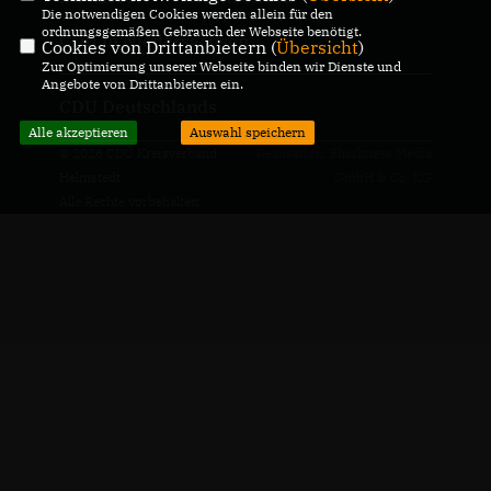
Die notwendigen Cookies werden allein für den
ordnungsgemäßen Gebrauch der Webseite benötigt.
CDU in Niedersachsen
Cookies von Drittanbietern (
Übersicht
)
Zur Optimierung unserer Webseite binden wir Dienste und
Angebote von Drittanbietern ein.
CDU Deutschlands
Alle akzeptieren
Auswahl speichern
© 2026 CDU Kreisverband
Realisation: Sharkness Media
Helmstedt
GmbH & Co. KG
Alle Rechte vorbehalten.