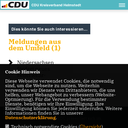
CDU Kreisverband Helmstedt
Dies könnte Sie auch interessieren...
Meldungen aus
dem Umfeld (1)
Niedersachsen
fördert neues
Cookie Hinweis
Feuerwehr-
Diese Webseite verwendet Cookies, die notwendig
Flaggschiff HLF20
sind, um die Webseite zu nutzen. Weiterhin
in Königslutter
verwenden wir Dienste von Drittanbietern, die uns
helfen, unser Webangebot zu verbessern (Website-
Optmierung). Für die Verwendung bestimmter
Dienste, benötigen wir Ihre Einwilligung. Ihre
Einwilligung können Sie jederzeit widerrufen. Weitere
Informationen finden Sie in unserer
Datenschutzerklärung
.
Die Helmstedter Kreis-CDU präsentiert sich im
Internet.
Technisch notwendige Cookies (
Übersicht
)