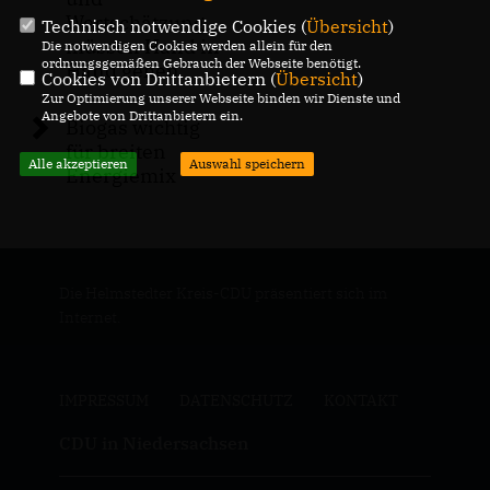
Wertschätzung
Technisch notwendige Cookies (
Übersicht
)
müssen Hand in
Die notwendigen Cookies werden allein für den
ordnungsgemäßen Gebrauch der Webseite benötigt.
Hand gehen
Cookies von Drittanbietern (
Übersicht
)
Zur Optimierung unserer Webseite binden wir Dienste und
Angebote von Drittanbietern ein.
Biogas wichtig
für breiten
Alle akzeptieren
Auswahl speichern
Energiemix
Die Helmstedter Kreis-CDU präsentiert sich im
Internet.
IMPRESSUM
DATENSCHUTZ
KONTAKT
CDU in Niedersachsen