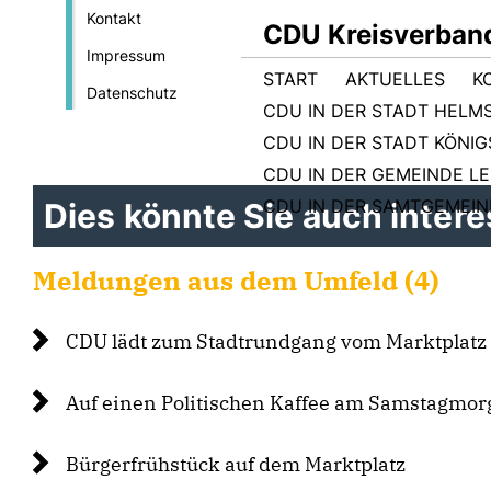
Kontakt
CDU Kreisverban
Impressum
START
AKTUELLES
K
Datenschutz
CDU IN DER STADT HELM
CDU IN DER STADT KÖNI
CDU IN DER GEMEINDE L
CDU IN DER SAMTGEMEI
Dies könnte Sie auch interes
Meldungen aus dem Umfeld (4)
CDU lädt zum Stadtrundgang vom Marktplatz
Auf einen Politischen Kaffee am Samstagmo
Bürgerfrühstück auf dem Marktplatz