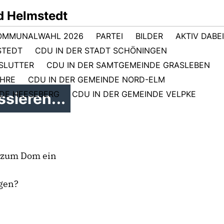
d Helmstedt
OMMUNALWAHL 2026
PARTEI
BILDER
AKTIV DABEI
STEDT
CDU IN DER STADT SCHÖNINGEN
GSLUTTER
CDU IN DER SAMTGEMEINDE GRASLEBEN
EHRE
CDU IN DER GEMEINDE NORD-ELM
NDE HEESEBERG
CDU IN DER GEMEINDE VELPKE
sieren...
 zum Dom ein
rgen?