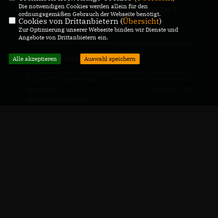
Die notwendigen Cookies werden allein für den
IMPRESSUM
DATENSCHUTZ
KONTAKT
ordnungsgemäßen Gebrauch der Webseite benötigt.
Cookies von Drittanbietern (
Übersicht
)
CDU in Niedersachsen
Zur Optimierung unserer Webseite binden wir Dienste und
Angebote von Drittanbietern ein.
CDU Deutschlands
Alle akzeptieren
Auswahl speichern
© 2026 CDU Kreisverband
Realisation: Sharkness Media
Helmstedt
GmbH & Co. KG
Alle Rechte vorbehalten.