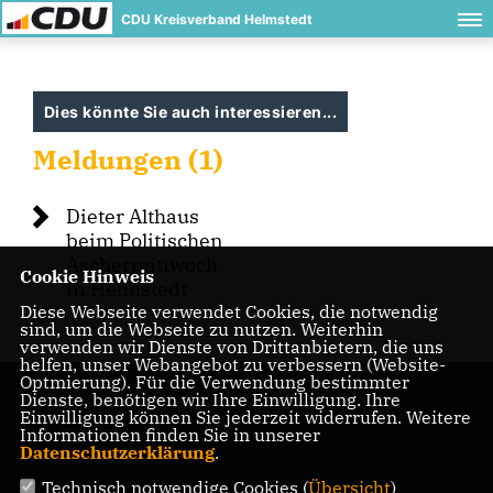
CDU Kreisverband Helmstedt
Dies könnte Sie auch interessieren...
Meldungen (1)
Dieter Althaus
beim Politischen
Aschermittwoch
Cookie Hinweis
in Helmstedt
Diese Webseite verwendet Cookies, die notwendig
sind, um die Webseite zu nutzen. Weiterhin
verwenden wir Dienste von Drittanbietern, die uns
helfen, unser Webangebot zu verbessern (Website-
Optmierung). Für die Verwendung bestimmter
Dienste, benötigen wir Ihre Einwilligung. Ihre
Die Helmstedter Kreis-CDU präsentiert sich im
Einwilligung können Sie jederzeit widerrufen. Weitere
Internet.
Informationen finden Sie in unserer
Datenschutzerklärung
.
Technisch notwendige Cookies (
Übersicht
)