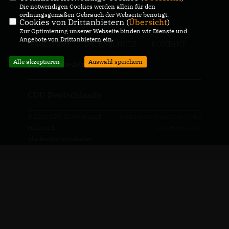
Internet.
Die notwendigen Cookies werden allein für den
ordnungsgemäßen Gebrauch der Webseite benötigt.
Cookies von Drittanbietern (
Übersicht
)
Zur Optimierung unserer Webseite binden wir Dienste und
Angebote von Drittanbietern ein.
IMPRESSUM
DATENSCHUTZ
KONTAKT
Alle akzeptieren
Auswahl speichern
CDU in Niedersachsen
CDU Deutschlands
© 2026 CDU Kreisverband
Realisation: Sharkness Media
Helmstedt
GmbH & Co. KG
Alle Rechte vorbehalten.