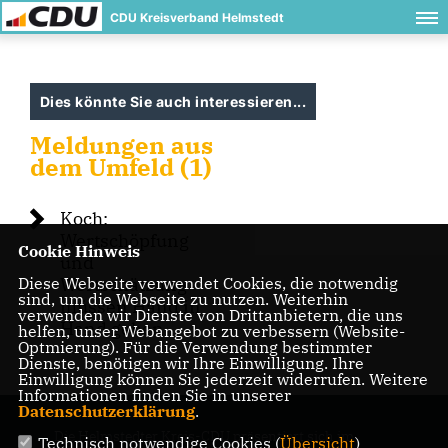
CDU Kreisverband Helmstedt
Dies könnte Sie auch interessieren...
Meldungen aus
dem Umfeld (1)
Koch:
Wertschöpfung
Cookie Hinweis
und
Diese Webseite verwendet Cookies, die notwendig
Wertschätzung
sind, um die Webseite zu nutzen. Weiterhin
müssen Hand in
verwenden wir Dienste von Drittanbietern, die uns
Hand gehen
helfen, unser Webangebot zu verbessern (Website-
Optmierung). Für die Verwendung bestimmter
Dienste, benötigen wir Ihre Einwilligung. Ihre
Einwilligung können Sie jederzeit widerrufen. Weitere
Informationen finden Sie in unserer
Datenschutzerklärung
.
Die Helmstedter Kreis-CDU präsentiert sich im
Technisch notwendige Cookies (
Übersicht
)